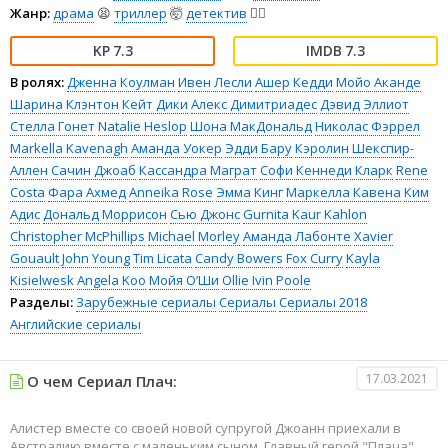
Жанр:
драма
😫
триллер
🤯
детектив
🕵️‍♂️
7.3
7.3
В ролях:
Дженна Коулман
Ивен Лесли
Ашер Кедди
Мойо Аканде
Шарина Клэнтон
Кейт Дики
Алекс Димитриадес
Дэвид Эллиот
Стелла Гонет
Natalie Heslop
Шона МакДональд
Николас Фэррел
Markella Kavenagh
Аманда Уокер
Эдди Бару
Кэролин Шекспир-
Аллен
Сачин Джоаб
Кассандра Маграт
Софи Кеннеди Кларк
Rene
Costa
Фара Ахмед
Anneika Rose
Эмма Кинг
Маркелла Кавена
Ким
Адис
Дональд Моррисон
Сью Джонс
Gurnita Kaur Kahlon
Christopher McPhillips
Michael Morley
Аманда Лабонте
Xavier
Gouault
John Young
Tim Licata
Candy Bowers
Fox Curry
Kayla
Kisielwesk
Angela Koo
Мойя О’Ши
Ollie Ivin Poole
Разделы:
Зарубежные сериалы
Сериалы
Сериалы 2018
Английские сериалы
17.03.2021
О чем Сериал Плач:
Алистер вместе со своей новой супругой Джоанн приехали в
Австралию вместе с маленьким сыном. Главный герой "Плача"