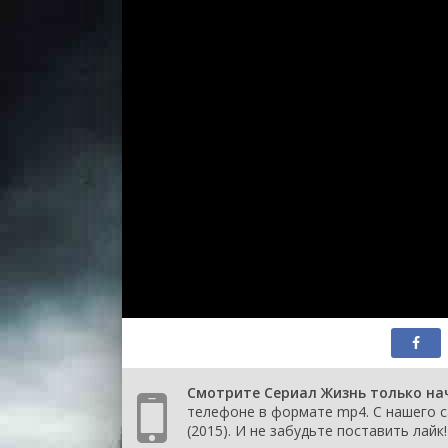
Смотрите Сериал Жизнь только нач
телефоне в формате mp4. С нашего с
(2015). И не забудьте поставить лайк!