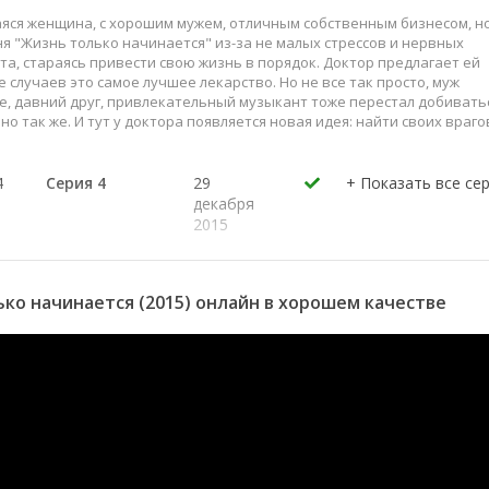
аяся женщина, с хорошим мужем, отличным собственным бизнесом, н
ня "Жизнь только начинается" из-за не малых стрессов и нервных
а, стараясь привести свою жизнь в порядок. Доктор предлагает ей
 случаев это самое лучшее лекарство. Но не все так просто, муж
, давний друг, привлекательный музыкант тоже перестал добивать
о так же. И тут у доктора появляется новая идея: найти своих враго
4
Серия 4
29
декабря
2015
3
Серия 3
29
декабря
2015
ко начинается (2015) онлайн в хорошем качестве
2
Серия 2
29
декабря
2015
1
Серия 1
29
декабря
2015