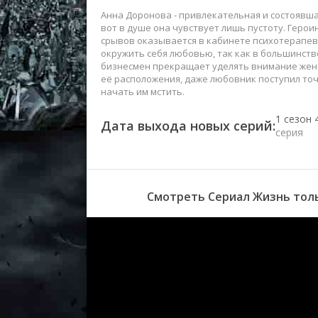
Анна Доронова - привлекательная и состоявш
вот в душе она чувствует лишь пустоту. Герои
срывов оказывается в кабинете психотерапевт
окружить себя любовью, так как в большинстве
бизнесмен прекращает уделять внимание жене
её расположения, даже любовник поступил точн
начать им мстить.
1 сезон 
Дата выхода новых серий:
серия
1 сезон 
серия
Смотреть Сериал Жизнь толь
1 сезон 
серия
1 сезон 
серия