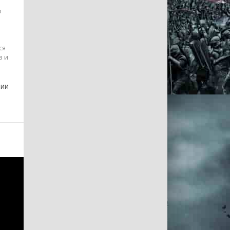
о
ся
в и