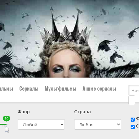
ильмы
Сериалы
Мультфильмы
Аниме сериалы
Жанр
Страна
е
📔 Биография
😎 Боевик
Ф
10
н
👨‍✈️ Военный
🕵️‍♂️ Детектив
С
й
📑 Документальный
😫 Драма
10