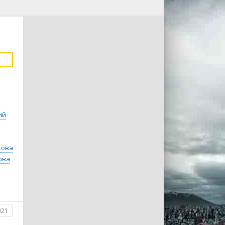
ий
кова
ова
021