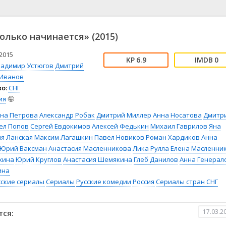
📖 История
🤪 Комедия
🎥 Короткометражка
🔪 Криминал
рама
🎼 Музыка
🧚‍♀️ Мультфильм
олько начинается» (2015)
л
👨‍💼 Новости
🎒 Приключения
ьное тв
👨‍👩‍👧‍👦 Семейный
⚽ Спорт
2015
6.9
0
ладимир Устюгов
Дмитрий
у
🤯 Триллер
😱 Ужасы
 Иванов
астика
🤠 Фильм-нуар
🧝‍♂️ Фэнтези
о:
СНГ
ония
ия
🤪
ина Петрова
Александр Робак
Дмитрий Миллер
Анна Носатова
Дмитр
ел Попов
Сергей Евдокимов
Алексей Федькин
Михаил Гаврилов
Яна
я Ланская
Максим Лагашкин
Павел Новиков
Роман Хардиков
Анна
Юрий Ваксман
Анастасия Масленникова
Лика Рулла
Елена Масленни
хина
Юрий Круглов
Анастасия Шемякина
Глеб Данилов
Анна Генерал
ина
сские сериалы
Сериалы
Русские комедии
Россия
Сериалы стран СНГ
17.03.2
тся: