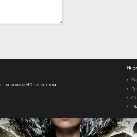
volo
7 июня 2019
asis, Part 3
31 мая 2019
asis, Part 2
24 мая 2019
asis, Part 1
17 мая 2019
an Colosseum!
10 мая 2019
n the Verge of
26 апреля 2019
. Metallica
19 апреля 2019
From The Past
12 апреля 2019
oppio~
5 апреля 2019
Инф
29 марта 2019
ing Heads
22 марта 2019
Ка
15 марта 2019
ы с хорошим HD качеством.
 King Crimson
1 марта 2019
Пр
on From The Boss
22 февраля 2019
Ст
15 февраля 2019
8 февраля 2019
Гл
1 февраля 2019
ad, Part 2
25 января 2019
ad, Part 1
18 января 2019
o Florence
11 января 2019
or and Purple
28 декабря 2018