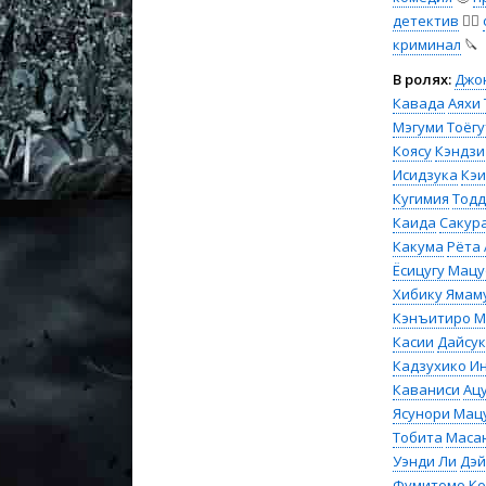
детектив
🕵️‍♂️
криминал
🔪
В ролях:
Джо
Кавада
Аяхи 
Мэгуми Тоёгу
Коясу
Кэндзи
Исидзука
Кэи
Кугимия
Тодд
Каида
Сакур
Какума
Рёта 
Ёсицугу Мац
Хибику Ямам
Кэнъитиро М
Касии
Дайсук
Кадзухико И
Каваниси
Ац
Ясунори Мац
Тобита
Маса
Уэнди Ли
Дэй
Фумитомо К