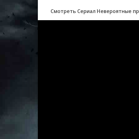
5 сезон 33 серия
Gravity of the
5 сезон 32 серия
Heavy Forecast:
Смотреть Сериал Невероятные пр
5 сезон 31 серия
Heavy Forecast:
5 сезон 30 серия
Heavy Forecast:
5 сезон 29 серия
Netherworld
5 сезон 28 серия
Heaven is at Ha
Until the New 
5 сезон 27 серия
Sky Guy
5 сезон 26 серия
Bohemian Ecstat
5 сезон 25 серия
Bohemian Ecstat
5 сезон 24 серия
Jailbreak...
5 сезон 23 серия
Lock of the Jail!
5 сезон 22 серия
Time for Heave
New Priest!
5 сезон 21 серия
AWAKEN
5 сезон 20 серия
F.F. - The Witne
5 сезон 19 серия
Birth of the "Gr
5 сезон 18 серия
Enter the F.F.
5 сезон 17 серия
Enter the Drake
5 сезон 16 серия
The Secret of 
5 сезон 15 серия
Ultra Security 
5 сезон 14 серия
Smack of Love 
Part 2
5 сезон 13 серия
Smack of Love 