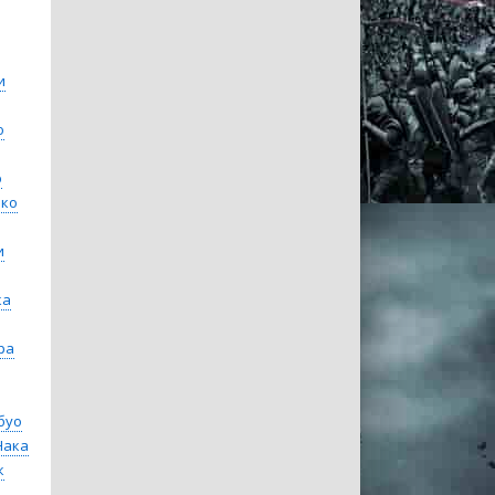
и
о
э
ко
и
ка
ра
буо
Нака
к