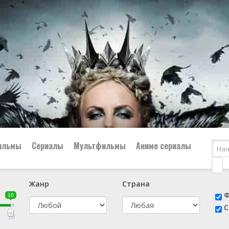
ильмы
Сериалы
Мультфильмы
Аниме сериалы
Жанр
Страна
е
📔 Биография
😎 Боевик
Ф
10
н
👨‍✈️ Военный
🕵️‍♂️ Детектив
С
й
📑 Документальный
😫 Драма
10