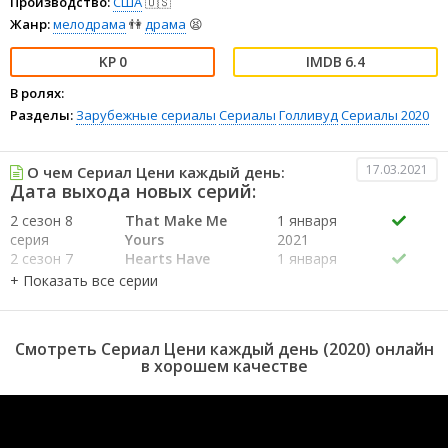
Производство:
США
🇺🇸
Жанр:
мелодрама
👫
драма
😫
0
6.4
В ролях:
Разделы:
Зарубежные сериалы
Сериалы
Голливуд
Сериалы 2020
17.03.2021
О чем Сериал Цени каждый день:
Дата выхода новых серий:
2 сезон 8
That Make Me
1 января
серия
Yours
2021
2 сезон 7
Hearts Have
1 января
серия
Heartbeats
2021
2 сезон 6
Sands for Shores
1 января
серия
2021
2 сезон 5
Rivers Have
1 января
Смотреть Сериал Цени каждый день (2020) онлайн
серия
Banks
2021
в хорошем качестве
2 сезон 4
That Make You
1 января
серия
Mine
2021
2 сезон 3
Moon Has Beams
1 января
серия
2021