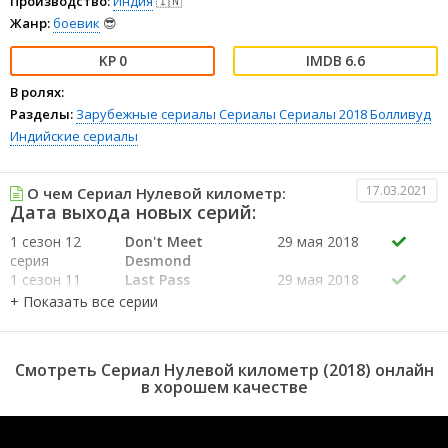
Производство:
Индия
🇮🇳
Жанр:
боевик
😎
0
6.6
В ролях:
Разделы:
Зарубежные сериалы
Сериалы
Сериалы 2018
Болливуд
Индийские сериалы
17.03.2021
О чем Сериал Нулевой километр:
Дата выхода новых серий:
1 сезон 12
Don't Meet
29 мая 2018
серия
Desmond
1 сезон 11
Last Pass
29 мая 2018
серия
1 сезон 10
Video Call
29 мая 2018
серия
1 сезон 9
Volki
29 мая 2018
Смотреть Сериал Нулевой километр (2018) онлайн
серия
в хорошем качестве
1 сезон 8
New Boss
29 мая 2018
серия
1 сезон 7
Trumped
29 мая 2018