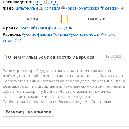
Производство:
СССР
🇷🇺
СНГ
Жанр:
мультфильм
🧚‍♀️
комедия
🤪
короткометражка
🎥
детский
👶
8.4
7.8
В ролях:
Олег Табаков
Юрий Никулин
Разделы:
Русские фильмы
Фильмы
Русские комедии
Фильмы
стран СНГ
19.03.2021
О чем Фильм Бобик в гостях у Барбоса:
Рано утром старый дедушка выгуливает своего домашнего
любимца. Пес Барбос живет в достатке и на свою собачью жизнь
не жалуется. Ведь он остается до вечера дома "за хозяина", пока
дедушка ходит по своим делам. Псу стало скучно и он пригласил к
себе в гости дворнягу Бобика. И с этого момента начались
настоящие приключения псов в доме дедушки.
Барбос стал изображать из себя хозяина дома. Он открыл
холодильник и угостил своего друга, потом они вместе пролили
Развернуть описание
кисель. А в итоге, улеглись на кровать. Но, тут пришел дедушка и
наказал обоих псов, показав кто на самом деле в доме хозяин.