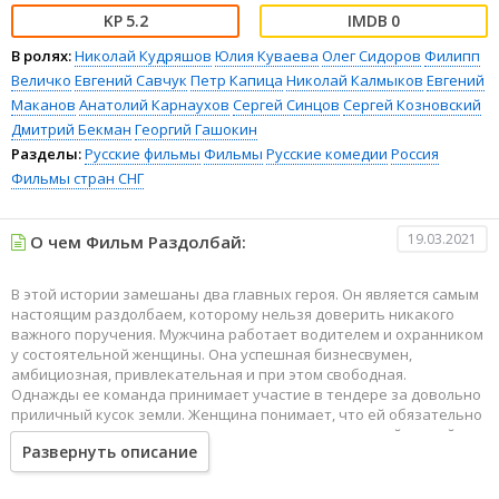
5.2
0
В ролях:
Николай Кудряшов
Юлия Куваева
Олег Сидоров
Филипп
Величко
Евгений Савчук
Петр Капица
Николай Калмыков
Евгений
Маканов
Анатолий Карнаухов
Сергей Синцов
Сергей Козновский
Дмитрий Бекман
Георгий Гашокин
Разделы:
Русские фильмы
Фильмы
Русские комедии
Россия
Фильмы стран СНГ
19.03.2021
О чем Фильм Раздолбай:
В этой истории замешаны два главных героя. Он является самым
настоящим раздолбаем, которому нельзя доверить никакого
важного поручения. Мужчина работает водителем и охранником
у состоятельной женщины. Она успешная бизнесвумен,
амбициозная, привлекательная и при этом свободная.
Однажды ее команда принимает участие в тендере за довольно
приличный кусок земли. Женщина понимает, что ей обязательно
нужна солидная охрана, ведь конкуренты не дадут ей спокойно
Развернуть описание
дышать. И так получилось, что ее выручает наш герой, которого
она считала непутевым раздолбаем.