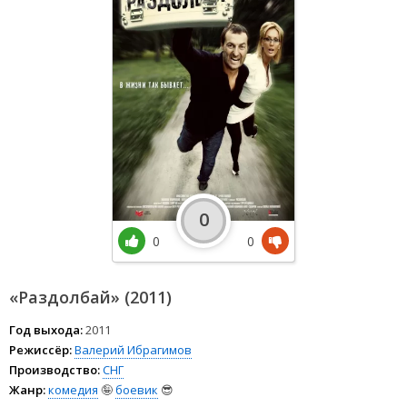
0
0
0
«Раздолбай» (2011)
Год выхода:
2011
Режиссёр:
Валерий Ибрагимов
Производство:
СНГ
Жанр:
комедия
🤪
боевик
😎