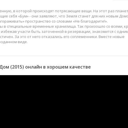
енную, в которой происходят потрясающие вещи. На этот раз плане
е себя «Бум» - они заявляют, что Земля станет для них новым Дом
агораживать» пространство со словами «Не благодарите!».
ны в специальные временные хранилища. Так произошло со всеми, к
 избежав участи быть заточенной в резервации, знакомится с одним
ичен. За это от него отказались его соплеменники. Вместе новые
озданном виде.
ом (2015) онлайн в хорошем качестве