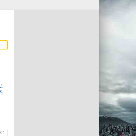
нс
В.
021