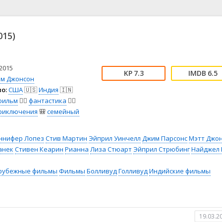
📖 История
🤪 Комедия
🎥 Короткометражка
🔪 Криминал
рама
🎼 Музыка
🧚‍♀️ Мультфильм
015)
л
👨‍💼 Новости
🎒 Приключения
ьное тв
👨‍👩‍👧‍👦 Семейный
⚽ Спорт
у
🤯 Триллер
😱 Ужасы
2015
7.3
6.5
астика
🤠 Фильм-нуар
🧝‍♂️ Фэнтези
им Джонсон
о:
США
🇺🇸
Индия
🇮🇳
ония
фильм
🧚‍♀️
фантастика
🧙‍♀️
риключения
🎒
семейный
ннифер Лопез
Стив Мартин
Эйприл Уинчелл
Джим Парсонс
Мэтт Джо
анек
Стивен Кеарин
Рианна
Лиза Стюарт
Эйприл Стрюбинг
Найджел 
рубежные фильмы
Фильмы
Болливуд
Голливуд
Индийские фильмы
19.03.2