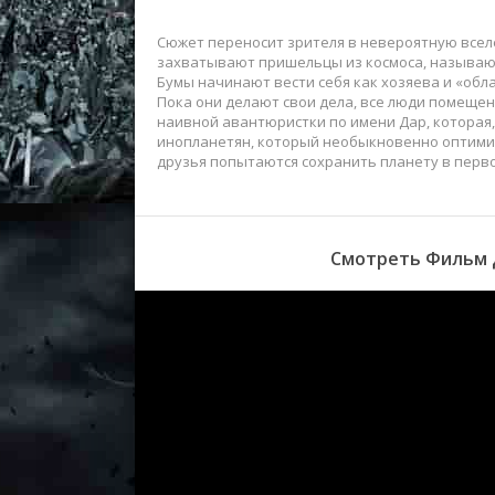
Сюжет переносит зрителя в невероятную всел
захватывают пришельцы из космоса, называющи
Бумы начинают вести себя как хозяева и «обл
Пока они делают свои дела, все люди помеще
наивной авантюристки по имени Дар, которая,
инопланетян, который необыкновенно оптимист
друзья попытаются сохранить планету в перв
Смотреть Фильм Д