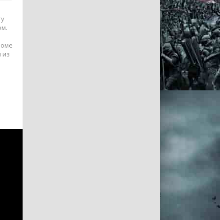
ту
ом.
роме
 из