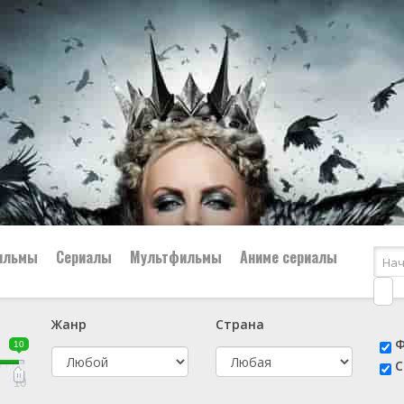
ильмы
Сериалы
Мультфильмы
Аниме сериалы
Жанр
Страна
е
📔 Биография
😎 Боевик
Ф
10
н
👨‍✈️ Военный
🕵️‍♂️ Детектив
С
й
📑 Документальный
😫 Драма
10