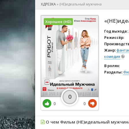
🎲 Игра
ХДРЕЗКА
»
(НЕ)идеальный мужчина
🎙 Концерт
👫 Мелод
«(НЕ)иде
Хорошее (HD)
🕺 Мюзик
👨‍💻 Реал
Год выхода:
Режиссёр:
🎤 Ток-шо
Производств
🧙‍♀️ Фант
Жанр:
фанта
🏅 Церем
комедия
🤪
В ролях:
Разделы:
Фи
0
0
0
О чем Фильм (НЕ)идеальный мужчин