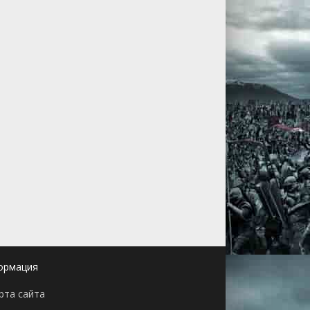
ормация
рта сайта