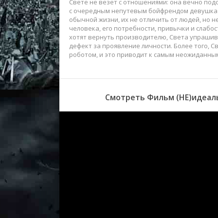
Свете не везет с отношениями: она вечно под
с очередным непутевым бойфрендом девушка и
обычной жизни, их не отличить от людей, но 
человека, его потребности, привычки и слабос
хотят вернуть производителю, Света упрашива
дефект за проявление личности. Более того, 
роботом, и это приводит к самым неожиданным
Смотреть Фильм (НЕ)идеаль