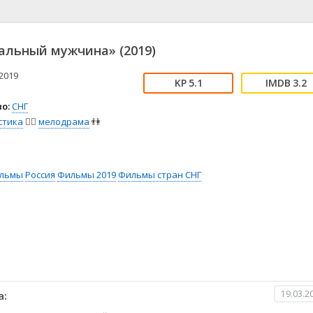
📖 История
🤪 Комедия
🎥 Короткометражка
🔪 Криминал
рама
🎼 Музыка
🧚‍♀️ Мультфильм
альный мужчина» (2019)
л
👨‍💼 Новости
🎒 Приключения
ьное тв
👨‍👩‍👧‍👦 Семейный
⚽ Спорт
2019
5.1
3.2
у
🤯 Триллер
😱 Ужасы
о:
СНГ
астика
🤠 Фильм-нуар
🧝‍♂️ Фэнтези
стика
🧙‍♀️
мелодрама
👫
ония
льмы
Россия
Фильмы 2019
Фильмы стран СНГ
19.03.2
а: