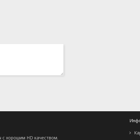
Инф
Ка
ы с хорошим HD качеством.