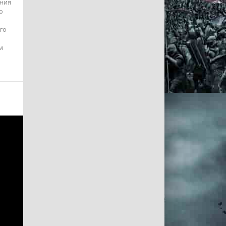
ания
ю
го
й
м