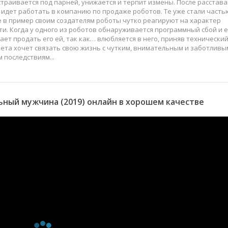
страивается под парней, унижается и терпит измены. После расстав
дет работать в компанию по продаже роботов. Те уже стали часть
не в пример своим создателям роботы чутко реагируют на характер
ти. Когда у одного из роботов обнаруживается программный сбой и е
ет продать его ей, так как… влюбляется в него, приняв технически
Света хочет связать свою жизнь с чутким, внимательным и заботливы
 последствиям...
ный мужчина (2019) онлайн в хорошем качестве