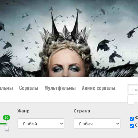
ильмы
Сериалы
Мультфильмы
Аниме сериалы
Жанр
Страна
е
📔 Биография
😎 Боевик
Ф
10
н
👨‍✈️ Военный
🕵️‍♂️ Детектив
С
й
📑 Документальный
😫 Драма
10