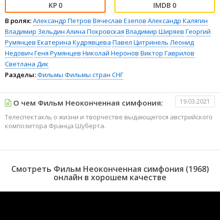
0
0
В ролях:
Александр Петров
Вячеслав Езепов
Александр Калягин
Владимир Зельдин
Алина Покровская
Владимир Ширяев
Георгий
Румянцев
Екатерина Кудрявцева
Павел Цитринель
Леонид
Недович
Геня Румянцев
Николай Неронов
Виктор Гаврилов
Светлана Дик
Разделы:
Фильмы
Фильмы стран СНГ
19.03.2021
О чем Фильм Неоконченная симфония:
Телеспектакль о жизни и творчестве выдающегося австрийского
композитора Франца Шуберта.
Смотреть Фильм Неоконченная симфония (1968)
онлайн в хорошем качестве