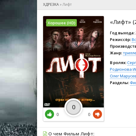
🎲 Игра
ХДРЕЗКА
»
Лифт
🎙 Концерт
👫 Мелод
«Лифт» (
Хорошее (HD)
🕺 Мюзик
👨‍💻 Реал
Год выхода:
Режиссёр:
В
🎤 Ток-шо
Производств
🧙‍♀️ Фант
Жанр:
трилл
🏅 Церем
В ролях:
Сер
Родионова
И
Олег Марусе
Разделы:
Фи
0
0
0
О чем Фильм Лифт: