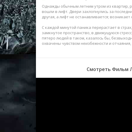
Однажды обычным летним утром из квартир, 
вошли в лифт. Двери захлопнулись за последни
другая, а лифт не останавливается; возникае
С каждой минутой паника перерастает в страх
замкнутое пространство, в движущуюся стресс
пятеро людей в таком, казалось бы, безвыход
охвачены чувством неизбежности и отчаяния,
Смотреть Фильм Л