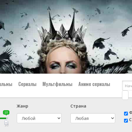
ильмы
Сериалы
Мультфильмы
Аниме сериалы
Жанр
Страна
е
📔 Биография
😎 Боевик
Ф
10
н
👨‍✈️ Военный
🕵️‍♂️ Детектив
С
й
📑 Документальный
😫 Драма
10