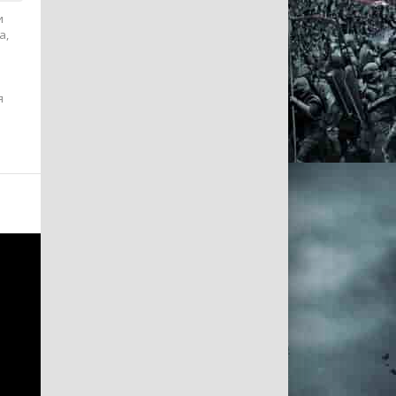
и
а,
я