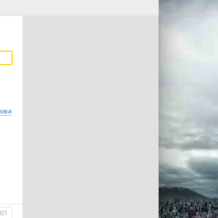
кова
021