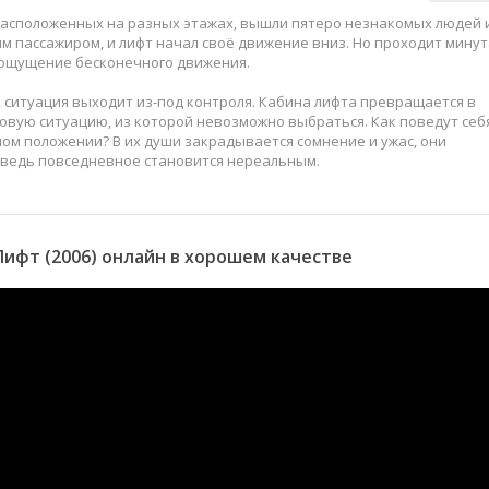
расположенных на разных этажах, вышли пятеро незнакомых людей 
м пассажиром, и лифт начал своё движение вниз. Но проходит минут
т ощущение бесконечного движения.
, ситуация выходит из-под контроля. Кабина лифта превращается в
овую ситуацию, из которой невозможно выбраться. Как поведут себ
ном положении? В их души закрадывается сомнение и ужас, они
 ведь повседневное становится нереальным.
ифт (2006) онлайн в хорошем качестве