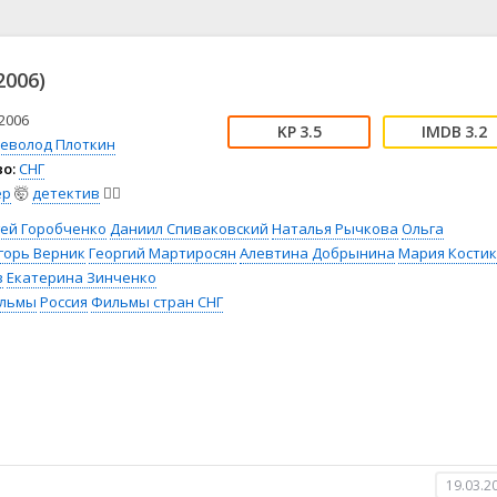
📖 История
🤪 Комедия
🎥 Короткометражка
🔪 Криминал
рама
🎼 Музыка
🧚‍♀️ Мультфильм
2006)
л
👨‍💼 Новости
🎒 Приключения
ьное тв
👨‍👩‍👧‍👦 Семейный
⚽ Спорт
2006
3.5
3.2
севолод Плоткин
у
🤯 Триллер
😱 Ужасы
о:
СНГ
астика
🤠 Фильм-нуар
🧝‍♂️ Фэнтези
ер
🤯
детектив
🕵️‍♂️
ония
гей Горобченко
Даниил Спиваковский
Наталья Рычкова
Ольга
горь Верник
Георгий Мартиросян
Алевтина Добрынина
Мария Кости
в
Екатерина Зинченко
льмы
Россия
Фильмы стран СНГ
19.03.2