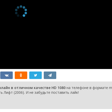
нлайн в отличном качестве HD 1080
на телефоне в формате m
ь Лифт (2006). И не забудьте поставить лайк!