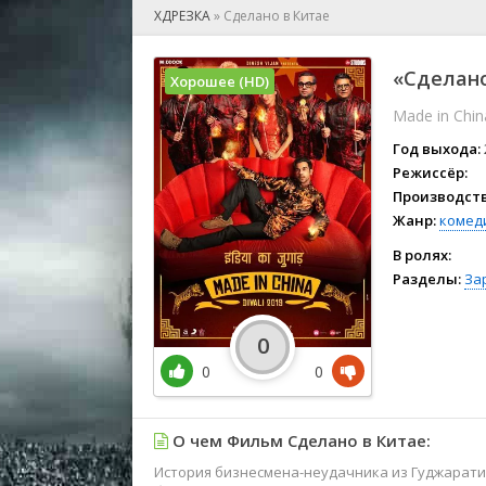
🎲 Игра
ХДРЕЗКА
»
Сделано в Китае
🎙 Концерт
👫 Мелод
«Сделано
Хорошее (HD)
🕺 Мюзик
Made in Chin
👨‍💻 Реал
🎤 Ток-шо
Год выхода:
🧙‍♀️ Фант
Режиссёр:
Производств
🏅 Церем
Жанр:
комед
В ролях:
Разделы:
За
0
0
0
О чем Фильм Сделано в Китае:
История бизнесмена-неудачника из Гуджарати,