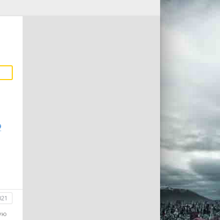
9
021
ую