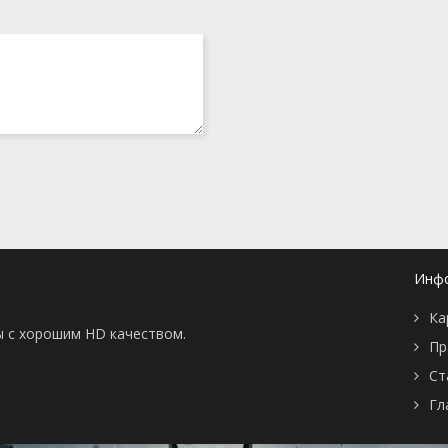
Инф
Ка
ы с хорошим HD качеством.
Пр
Ст
Гл