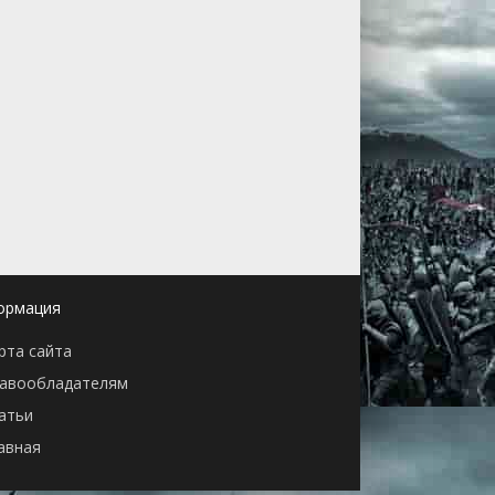
ормация
рта сайта
авообладателям
атьи
авная