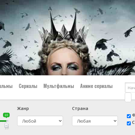
ильмы
Сериалы
Мультфильмы
Аниме сериалы
Жанр
Страна
е
📔 Биография
😎 Боевик
Ф
10
н
👨‍✈️ Военный
🕵️‍♂️ Детектив
С
й
📑 Документальный
😫 Драма
10