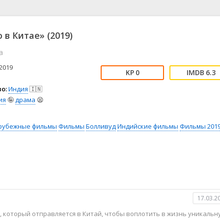
📖 История
🤪 Комедия
🎥 Короткометражка
🔪 Криминал
рама
🎼 Музыка
🧚‍♀️ Мультфильм
 в Китае» (2019)
л
👨‍💼 Новости
🎒 Приключения
a
ьное тв
👨‍👩‍👧‍👦 Семейный
⚽ Спорт
у
🤯 Триллер
😱 Ужасы
2019
0
6.3
астика
🤠 Фильм-нуар
🧝‍♂️ Фэнтези
о:
Индия
🇮🇳
ония
ия
🤪
драма
😫
рубежные фильмы
Фильмы
Болливуд
Индийские фильмы
Фильмы 201
17.03.2
 который отправляется в Китай, чтобы воплотить в жизнь уникальн