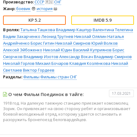
Производство:
СССР
🇷🇺
СНГ
Жанр:
боевик
😎
история
📖
5.2
5.9
В ролях:
Татьяна Ташкова
Владимир Кашпур
Валентина Телегина
Вадим Захарченко
Леонид Трутнев
Николай Олялин
Наталья
Андрейченко
Борис Гитин
Николай Смирнов
Юрий Волков
Алексей Эйбоженко
Николай Юдин
Василий Куприянов
Борис
Сморчков
Владимир Изотов
Александр Вокач
Владимир Смирнов
Николай Горлов
Михаил Бочаров
Клавдия Козлёнкова
Николай
Светлаев
Виктор Гордеев
Разделы:
Фильмы
Фильмы стран СНГ
17.03.2021
О чем Фильм Поединок в тайге:
1918 год. На далекую таежную станцию приезжает комсомолец
Зорик. Он привлекает на свою сторону ребят и организовывает
боевой молодежный отряд, которому удается остановить и
разоружить бронепоезд белогвардейцев.