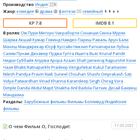
Производство:
Индия
🇮🇳
Жанр:
комедия
🤪
драма
😫
фэнтези
🧝‍♂️
семейный
👨‍👩‍👧‍👦
7.8
8.1
В ролях:
Ом Пури
Митхун Чакраборти
Сонакши Синха
Мурли
Шарма
Акшай Кумар
Говинд Намдео
Пареш Раваль
Арун Бали
Махеш Манджрекар
Юсуф Хуссэйн
Никхил Ратнапаркхи
Лубна
Салим
Пунам Джхавер
Пуджа Гупта
Ишита Вьяс
Krunal Pandit
Нидхи Суббайя
Апурва Арора
Azaan Shah
Jaineeraj Rajpurohit
Хони
Чаая
Bhakti Ratnaparkhi
Pradeep Vengurlekar
Kukul Taramaster
Nilesh Pandya
Pravin Naik
Suneel Chouhan
Shashi Omprakash Sati
Vidya Patwardhan
Vinad Khanna
Karandeep Singh
Chirag Vora
Dimple Danda
Abdul Majid Shiakha
Anil Badola
Патхик Десай
Бахвеш
Мандалиа
Разделы:
Зарубежные фильмы
Фильмы
Болливуд
Индийские
фильмы
17.03.2021
О чем Фильм О, Господи!: