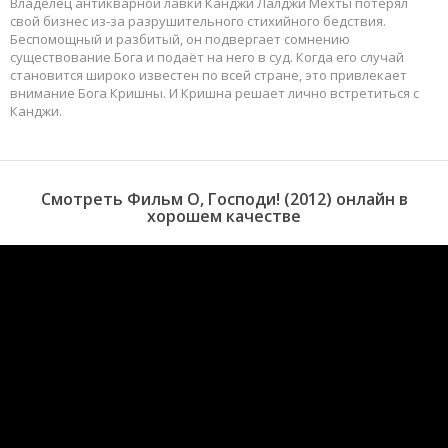
Владелец антикварной лавки Канджи Лалджи Мехты потерял
свой бизнес из-за разрушительного стихийного бедствия.
Беспомощный и разбитый, он подвергает сомнению
существование Бога и подаёт на него в суд. Когда его случай
становится широко известен по всей стране, это привлекает
внимание Бога Кришны. И Кришна решает лично встретиться с
Канджи.
Смотреть Фильм О, Господи! (2012) онлайн в
хорошем качестве