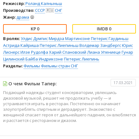
Режиссёр:
Роланд Калныньш
Производство:
СССР
🇷🇺
СНГ
Жанр:
драма
😫
0
0
В ролях:
Улдис Думпис
Мирдза Мартинсоне
Петерис Гаудиньш
Астрида Кайриша
Петерис Лиепиньш
Волдемар Зандбергс
Юрис
Лиснерс
Илзе Рудолфа
Харий Спановский
Лиана Упениеце
Гунар
Цилинский
Байба Индриксоне
Петерис Лиепинь
Разделы:
Фильмы
Фильмы стран СНГ
17.03.2021
О чем Фильм Тапер:
Подающий надежды студент консерватории, увлекшись
джазовой музыкой, решает не продолжать учебу — и
устраивается играть в ресторан. Постепенно он начинает
злоупотреблять спиртным и деградирует. Знакомство с
женщиной спасает героя от дальнейшего падения, он влюбляется
и расстается с рестораном и джазом.