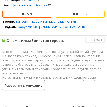
Жанр:
фантастика
🧙‍♀️
боевик
😎
5.9
5.2
В ролях:
Винсент Чжао
Ли Бинъюань
Майкл Тун
Разделы:
Зарубежные фильмы
Фильмы
Фильмы 2018
17.03.2021
О чем Фильм Единство героев:
Много лет назад одна женщина покинула родной Китай и уехала
на Запад изучать медицинские науки. Теперь главной героини
уже тридцать и она держит путь обратно в Поднебесную. Ее цель
довольно благородна - объединить западные и восточные
учения, чтобы помогать людям избавляться от недугов, прежде
всего телесных.
Но, ее знания попали в коварные руки злых людей, которые
стали создавать людей-киборгов. Спасти мир от глобальной
Развернуть описание
катастрофа женщине помогает ее друг, мастер боевых
единоборств. В тесном единстве они выступают против своих
врагов, а заодно и спасают мир.