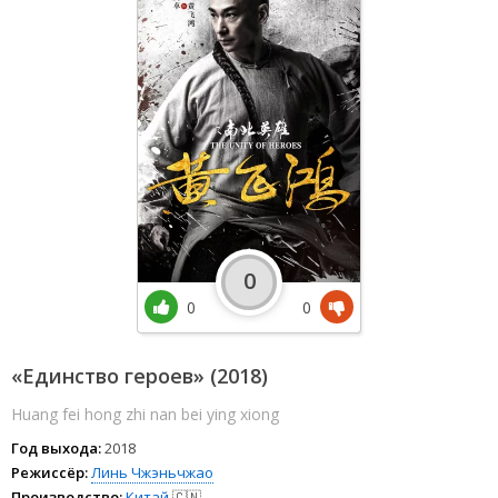
0
0
0
«Единство героев» (2018)
Huang fei hong zhi nan bei ying xiong
Год выхода:
2018
Режиссёр:
Линь Чжэньчжао
Производство:
Китай
🇨🇳