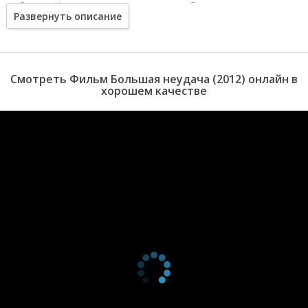
любят его. И когда кажется, что хуже уже быть не может, дело
Развернуть описание
приобретает еще более серьезный оборот.
Смотреть Фильм Большая неудача (2012) онлайн в
хорошем качестве