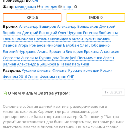
Производство:
СНГ
Жанр:
мелодрама
👫
комедия
🤪
спорт
⚽
5.6
0
В ролях:
Александр Баширов
Александр Большаков
Дмитрий
Воробьев
Дмитрий Высоцкий
Олег Чугунов
Евгения Любимова
Елена Симонова
Наталья Иохвидова
Антон Пулит
Василий
Иванов
Игорь Романов
Николай Балобан
Олег Лободенко
Евгений Чурдалев
Алина Ерохина
Виктория Ерохина
Анастасия
Сергеева
Ангелина Буравцова
Тимофей Письмиченко
Арсен
Валиев
Александра Баширова
Павел Касьянов
Разделы:
Русские фильмы
Фильмы
Русские комедии
Россия
Фильмы 2016
Спорт
Фильмы стран СНГ
17.03.2021
О чем Фильм Завтра утром:
Основные события данной картины разворачиваются в
живописных лесах Карелии, где расположились две
тренировочные базы спортивных лагерей. По сюжету "Завтра
утром" их возглавляют два бывших спортсмена, которые раньше
выступали вместе в фигурном катании. Но, между ними словно