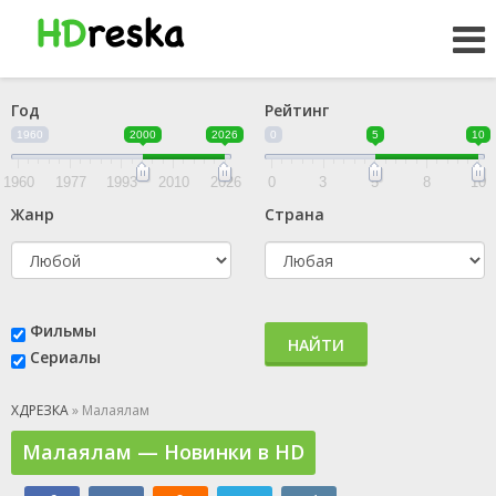
Год
Рейтинг
1960
2000
2026
0
5
10
1960
1977
1993
2010
2026
0
3
5
8
10
Жанр
Страна
Фильмы
НАЙТИ
Сериалы
ХДРЕЗКА
» Малаялам
Малаялам — Новинки в HD